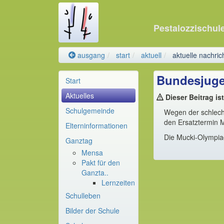
Pestalozzischul
ausgang
start
aktuell
aktuelle nachric
Bundesjuge
Start
Aktuelles
Dieser Beitrag is
Schulgemeinde
Wegen der schlecht
den Ersatztermin Mi
Elterninformationen
Die Mucki-Olympiade
Ganztag
Mensa
Pakt für den
Ganzta..
Lernzeiten
Schulleben
Bilder der Schule