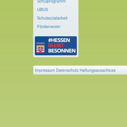
Schulprogramm
UBUS
Schulsozialarbeit
Förderverein
Impressum
Datenschutz
Haftungsausschluss