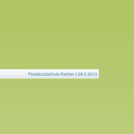
Pestalozzischule Karben
|
28.5.2013