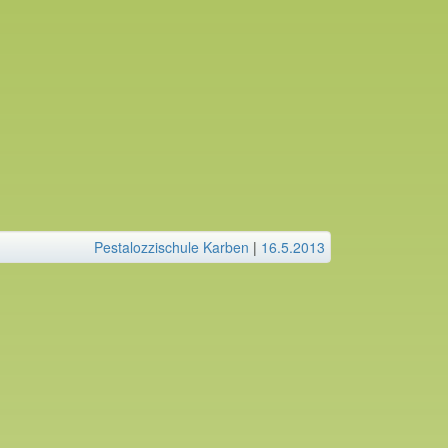
Pestalozzischule Karben
|
16.5.2013