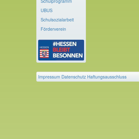
Schulprogramm
UBUS
Schulsozialarbeit
Förderverein
Impressum
Datenschutz
Haftungsausschluss