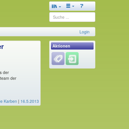
Login
er
Aktionen
s der
rteam der
le Karben
|
16.5.2013