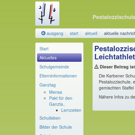
Pestalozzischul
ausgang
start
aktuell
aktuelle nachric
Pestalozzis
Start
Leichtathlet
Aktuelles
Schulgemeinde
Dieser Beitrag is
Elterninformationen
Die Karbener Schu
Pestalozzischule, 
Ganztag
gemischten Staffel
Mensa
Nähere Infos zu de
Pakt für den
Ganzta..
Lernzeiten
Schulleben
Bilder der Schule