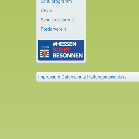
Schulprogramm
UBUS
Schulsozialarbeit
Förderverein
Impressum
Datenschutz
Haftungsausschluss