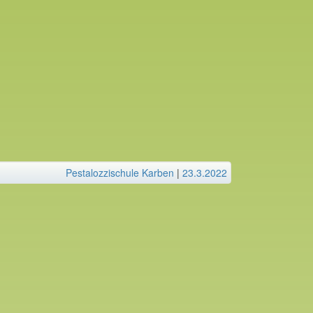
Pestalozzischule Karben
|
23.3.2022