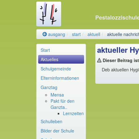
Pestalozzischul
ausgang
start
aktuell
aktuelle nachric
aktueller H
Start
Aktuelles
Dieser Beitrag ist
Schulgemeinde
Deb aktuellen Hygi
Elterninformationen
Ganztag
Mensa
Pakt für den
Ganzta..
Lernzeiten
Schulleben
Bilder der Schule