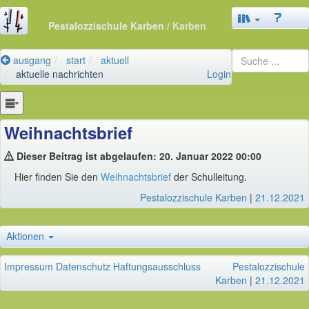
Pestalozzischule Karben
/ Karben
ausgang
start
aktuell
aktuelle nachrichten
Login
Weihnachtsbrief
Dieser Beitrag ist abgelaufen: 20. Januar 2022 00:00
Hier finden Sie den
Weihnachtsbrief
der Schulleitung.
Pestalozzischule Karben
|
21.12.2021
Aktionen
Impressum
Datenschutz
Haftungsausschluss
Pestalozzischule
Karben
|
21.12.2021