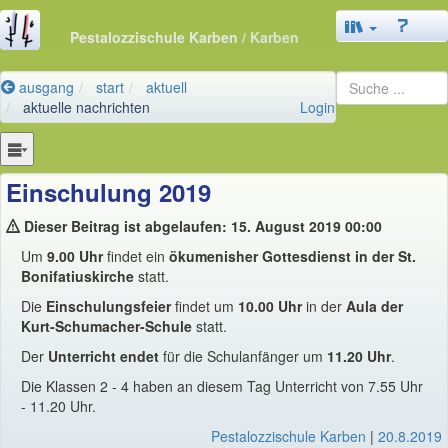
Pestalozzischule Karben
/ Karben
ausgang
start
aktuell
aktuelle nachrichten
Login
Einschulung 2019
Dieser Beitrag ist abgelaufen: 15. August 2019 00:00
Um
9.00 Uhr
findet ein
ökumenisher Gottesdienst in der St.
Bonifatiuskirche
statt.
Die
Einschulungsfeier
findet um
10.00 Uhr
in der
Aula der
Kurt-Schumacher-Schule
statt.
Der
Unterricht endet
für die Schulanfänger um
11.20 Uhr
.
Die Klassen 2 - 4 haben an diesem Tag Unterricht von 7.55 Uhr
- 11.20 Uhr.
Pestalozzischule Karben
|
20.8.2019